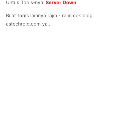
Untuk Tools-nya:
Server Down
Buat tools lainnya rajin - rajin cek blog
astechroid.com ya..
Keyword: auto exploit, deface, retas, deface website, deface sekolah, exploit website sekolah,
deface sik, exploit sik, deface sistem informasi kelulusan, exploit sistem informasi kelulusan
http://zsn-paper.blogspot.com