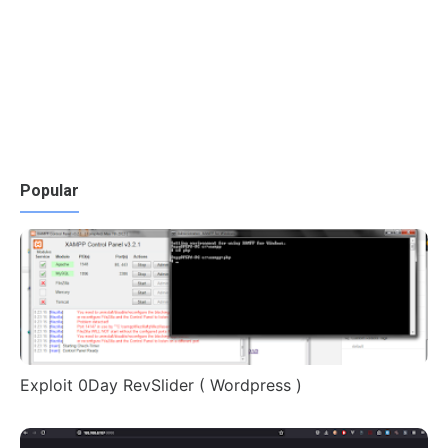
Popular
Exploit 0Day RevSlider ( Wordpress )