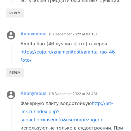
есть более тридцати бесплатных функций.
REPLY
Anonymous
16 December 2022 at 04:13
Amrita Rao (46 лучших фото) галерея
https://cojo.ru/znamenitosti/amrita-rao-46-
foto/
REPLY
Anonymous
18 December 2022 at 23:43
Фанерную плиту водостойкую
http://jet-
link.ru/index.php?
subaction=userinfo&user=apezugero
используют не только в судостроении. При