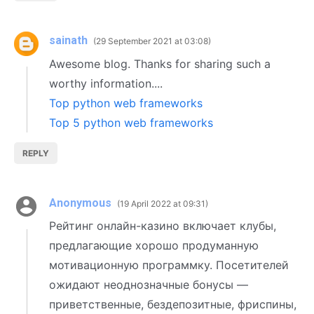
sainath
29 September 2021 at 03:08
Awesome blog. Thanks for sharing such a
worthy information....
Top python web frameworks
Top 5 python web frameworks
REPLY
Anonymous
19 April 2022 at 09:31
Рейтинг онлайн-казино включает клубы,
предлагающие хорошо продуманную
мотивационную программку. Посетителей
ожидают неоднозначные бонусы —
приветственные, бездепозитные, фриспины,