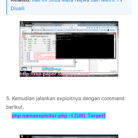
Diusili
5. Kemudian jalankan exploitnya dengan command
berikut,
php namaexploiter.php -t [URL Target]