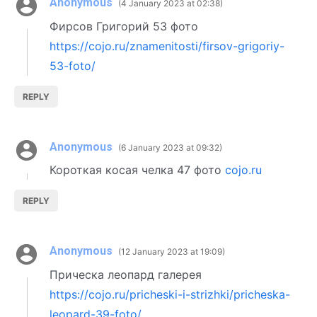
Anonymous
4 January 2023 at 02:38
Фирсов Григорий 53 фото
https://cojo.ru/znamenitosti/firsov-grigoriy-
53-foto/
REPLY
Anonymous
6 January 2023 at 09:32
Короткая косая челка 47 фото
cojo.ru
REPLY
Anonymous
12 January 2023 at 19:09
Прическа леопард галерея
https://cojo.ru/pricheski-i-strizhki/pricheska-
leopard-39-foto/