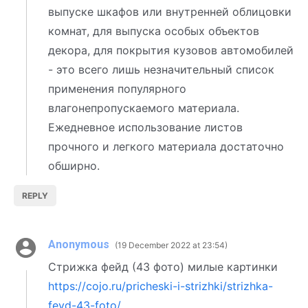
выпуске шкафов или внутренней облицовки
комнат, для выпуска особых объектов
декора, для покрытия кузовов автомобилей
- это всего лишь незначительный список
применения популярного
влагонепропускаемого материала.
Ежедневное использование листов
прочного и легкого материала достаточно
обширно.
REPLY
Anonymous
19 December 2022 at 23:54
Стрижка фейд (43 фото) милые картинки
https://cojo.ru/pricheski-i-strizhki/strizhka-
feyd-43-foto/