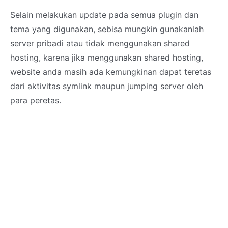
Selain melakukan update pada semua plugin dan
tema yang digunakan, sebisa mungkin gunakanlah
server pribadi atau tidak menggunakan shared
hosting, karena jika menggunakan shared hosting,
website anda masih ada kemungkinan dapat teretas
dari aktivitas symlink maupun jumping server oleh
para peretas.
Blog Blogger Blogspot Bloging Adsense Ads Google+
Earn Earning Earned Penghasilan Iklan Advertisement
Advert Adverting SEO Search Engine Optimization
Template Keyword Hack Hacking Hacker Hacked
Hijack Hijacking Hijacked Deface Defacing Defaced
Crack Cracking Cracked Card Carding Carder Credit
Card Exploit Exploiting Exploiter Bug Proof of
Concept POC 1337day Exploit4rab Zone-h Tutor