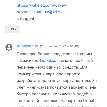
https://wakelet.com/wake/-
nGxndZOc3aRLXwjjJN7B
scisoggata
REPLY
Anonymous
11 November 2022 at 02:40
Площадка Лиопал представляет своим
заказчикам
Liopal.com
многочисленный
перечень необходимых средств. Для
коммерческих партнеров просто
разработать дорожную карту портала. За
счет мини-сайта появится вариант очень
быстро увеличить количество людей в
конкретной социалке. На портале Liopal