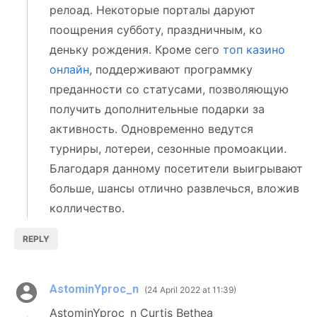
релоад. Некоторые порталы даруют
поощрения субботу, праздничным, ко
деньку рождения. Кроме сего
топ казино
онлайн
, поддерживают программку
преданности со статусами, позволяющую
получить дополнительные подарки за
активность. Одновременно ведутся
турниры, лотереи, сезонные промоакции.
Благодаря данному посетители выигрывают
больше, шансы отлично развлечься, вложив
колличество.
REPLY
AstominYproc_n
24 April 2022 at 11:39
AstominYproc_n Curtis Bethea